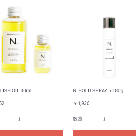
LISH OIL 30ml
N. HOLD SPRAY 5 180g
52
￥1,936
数量